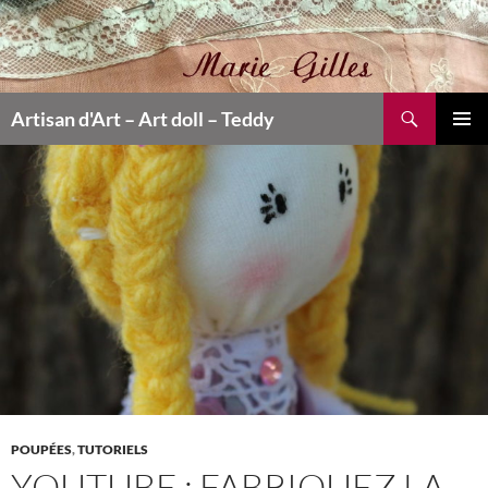
Search
Artisan d'Art – Art doll – Teddy
SKIP
PRIMAR
TO
MENU
CONTENT
POUPÉES
,
TUTORIELS
YOUTUBE : FABRIQUEZ LA