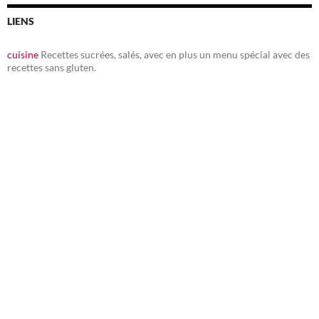
LIENS
cuisine
Recettes sucrées, salés, avec en plus un menu spécial avec des
recettes sans gluten.