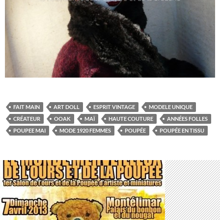
FAIT MAIN
ART DOLL
ESPRIT VINTAGE
MODELE UNIQUE
CRÉATEUR
OOAK
MAÏ
HAUTE COUTURE
ANNÉES FOLLES
POUPEE MAI
MODE 1920 FEMMES
POUPÉE
POUPÉE EN TISSU