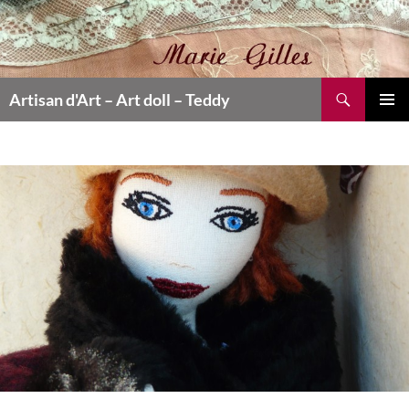
Recherche
Artisan d'Art
– Art doll – Teddy
ALLER
MENU
AU
PRINCI
CONTENU