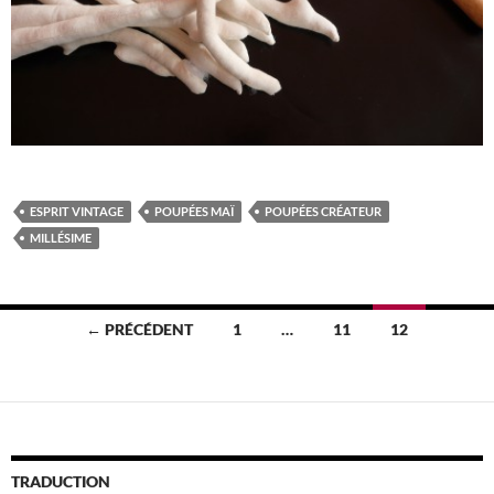
ESPRIT VINTAGE
POUPÉES MAÏ
POUPÉES CRÉATEUR
MILLÉSIME
Navigation
← PRÉCÉDENT
1
…
11
12
des
articles
TRADUCTION